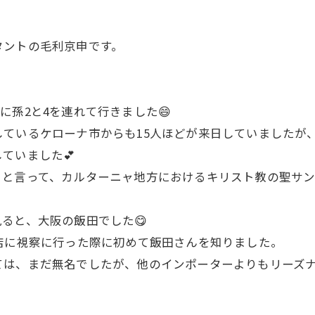
タントの毛利京申です。
に孫2と4を連れて行きました😄
携しているケローナ市からも15人ほどが来日していましたが
ていました💕
日と言って、カルターニャ地方におけるキリスト教の聖サ
ると、大阪の飯田でした😋
店に視察に行った際に初めて飯田さんを知りました。
ては、まだ無名でしたが、他のインポーターよりもリーズ