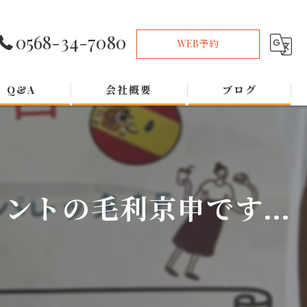
0568-34-7080
WEB予約
Q&A
会社概要
ブログ
トの毛利京申です...