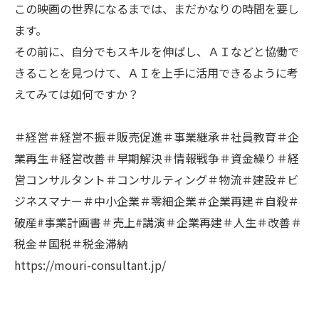
この映画の世界になるまでは、まだかなりの時間を要し
ます。
その前に、自分でもスキルを伸ばし、ＡＩなどと協働で
きることを見つけて、ＡＩを上手に活用できるように考
えてみては如何ですか？
＃経営＃経営不振＃販売促進＃事業継承＃社員教育＃企
業再生＃経営改善＃早期解決＃情報戦争＃資金繰り＃経
営コンサルタント＃コンサルティング＃物流＃建設＃ビ
ジネスマナー＃中小企業＃零細企業＃企業再建＃自殺＃
破産#事業計画書＃売上#講演＃企業再建＃人生＃改善＃
税金＃国税＃税金滞納
https://mouri-consultant.jp/