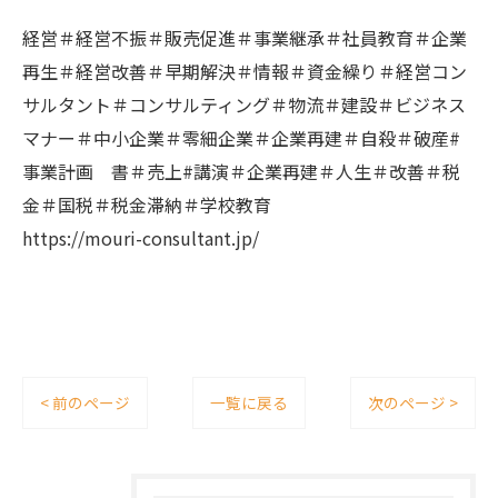
経営＃経営不振＃販売促進＃事業継承＃社員教育＃企業
再生＃経営改善＃早期解決＃情報＃資金繰り＃経営コン
サルタント＃コンサルティング＃物流＃建設＃ビジネス
マナー＃中小企業＃零細企業＃企業再建＃自殺＃破産#
事業計画 書＃売上#講演＃企業再建＃人生＃改善＃税
金＃国税＃税金滞納＃学校教育
https://mouri-consultant.jp/
< 前のページ
一覧に戻る
次のページ >