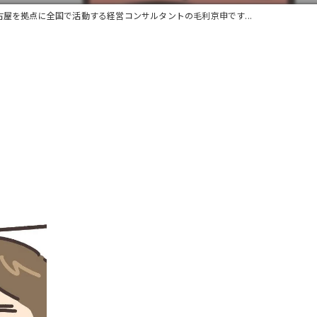
古屋を拠点に全国で活動する経営コンサルタントの毛利京申です...