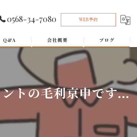
0568-34-7080
WEB予約
Q&A
会社概要
ブログ
トの毛利京申です...