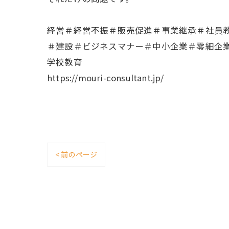
経営＃経営不振＃販売促進＃事業継承＃社員
＃建設＃ビジネスマナー＃中小企業＃零細企
学校教育
https://mouri-consultant.jp/
< 前のページ