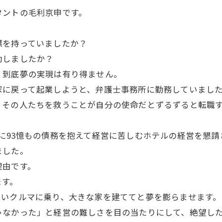
タントの毛利京申です。
標を持っていましたか？
動しましたか？
、到底夢の実現は有り得ません。
家に戻って起業しようと、弁護士事務所に勤務していまし
その人たちを救うことが自分の使命だとずるずると転職す
に93憶もの債務を抱えて経営に苦しむホテルの経営を懇
ました。
理由です。
ます。
いいクルマに乗り、大きな家を建ててと夢を膨らませます。
ゃなかった」と経営の難しさを目の当たりにして、絶望し