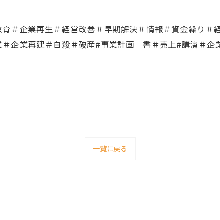
教育＃企業再生＃経営改善＃早期解決＃情報＃資金繰り＃
業＃企業再建＃自殺＃破産#事業計画 書＃売上#講演＃企
一覧に戻る