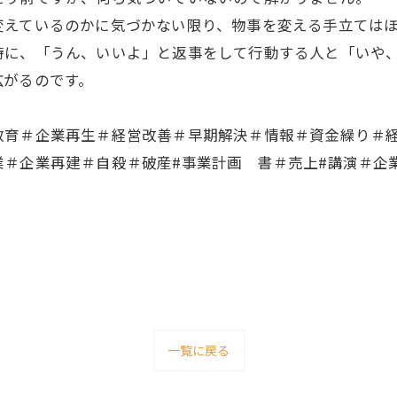
変えているのかに気づかない限り、物事を変える手立ては
時に、「うん、いいよ」と返事をして行動する人と「いや
広がるのです。
教育＃企業再生＃経営改善＃早期解決＃情報＃資金繰り＃
業＃企業再建＃自殺＃破産#事業計画 書＃売上#講演＃企
一覧に戻る