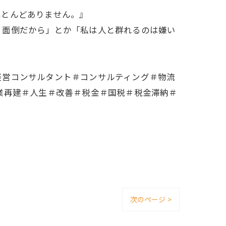
ほとんどありません。』
、面倒だから」とか「私は人と群れるのは嫌い
経営コンサルタント＃コンサルティング＃物流
業再建＃人生＃改善＃税金＃国税＃税金滞納＃
次のページ >