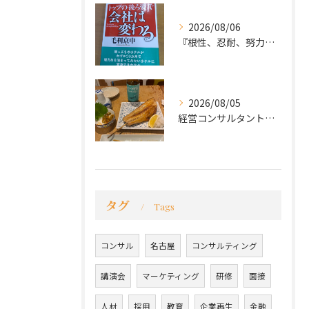
2026/08/06
『根性、忍耐、努力という言葉は死語なのか』
2026/08/05
経営コンサルタントのモーちゃん・毛利京申です。
タグ
Tags
コンサル
名古屋
コンサルティング
講演会
マーケティング
研修
面接
人材
採用
教育
企業再生
金融