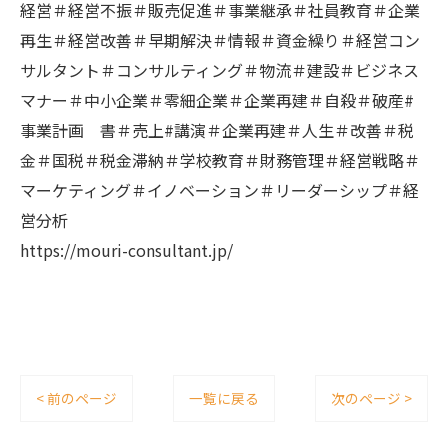
経営＃経営不振＃販売促進＃事業継承＃社員教育＃企業
再生＃経営改善＃早期解決＃情報＃資金繰り＃経営コン
サルタント＃コンサルティング＃物流＃建設＃ビジネス
マナー＃中小企業＃零細企業＃企業再建＃自殺＃破産#
事業計画 書＃売上#講演＃企業再建＃人生＃改善＃税
金＃国税＃税金滞納＃学校教育＃財務管理＃経営戦略＃
マーケティング＃イノベーション＃リーダーシップ＃経
営分析
https://mouri-consultant.jp/
< 前のページ
一覧に戻る
次のページ >