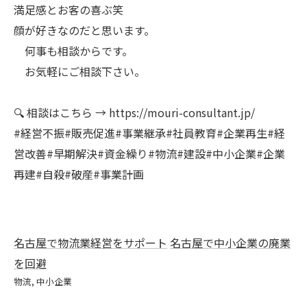
満足感とお客の喜ぶ笑
顔が好きなのだと思います。
何事も相談からです。
お気軽にご相談下さい。
🔍 相談はこちら → https://mouri-consultant.jp/
#経営不振#販売促進#事業継承#社員教育#企業再生#経
営改善#早期解決#資金繰り#物流#建設#中小企業#企業
再建#自殺#破産#事業計画
名古屋で物流業経営をサポート
名古屋で中小企業の廃業
を回避
物流
中小企業