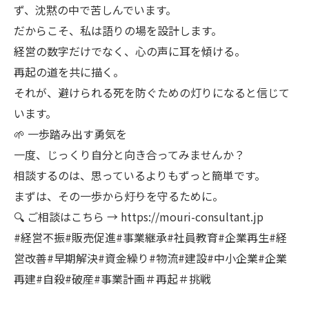
ず、沈黙の中で苦しんでいます。
だからこそ、私は語りの場を設計します。
経営の数字だけでなく、心の声に耳を傾ける。
再起の道を共に描く。
それが、避けられる死を防ぐための灯りになると信じて
います。
🌱 一歩踏み出す勇気を
一度、じっくり自分と向き合ってみませんか？
相談するのは、思っているよりもずっと簡単です。
まずは、その一歩から――灯りを守るために。
🔍 ご相談はこちら → https://mouri-consultant.jp
#経営不振#販売促進#事業継承#社員教育#企業再生#経
営改善#早期解決#資金繰り#物流#建設#中小企業#企業
再建#自殺#破産#事業計画＃再起＃挑戦