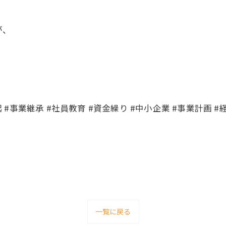
が、
起 #事業継承 #社員教育 #資金繰り #中小企業 #事業計画 #
一覧に戻る