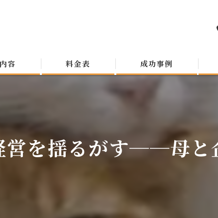
内容
料金表
成功事例
経営を揺るがす──母と