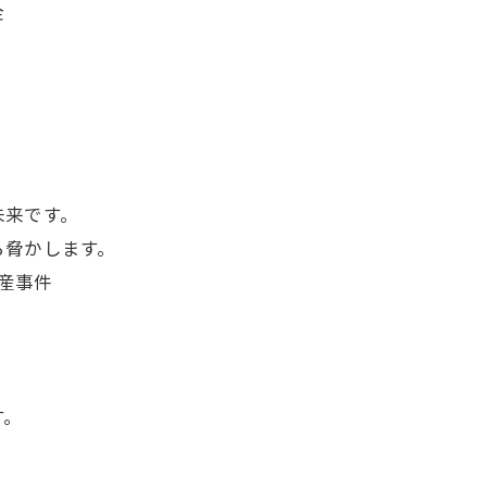
金
。
未来です。
ら脅かします。
破産事件
す。
。