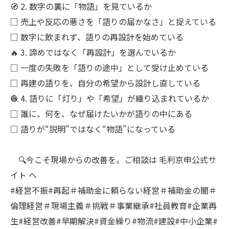
🧭 2. 数字の裏に「物語」を見ているか
□ 売上や反応の悪さを「語りの届かなさ」と捉えている
□ 数字に飲まれず、語りの再設計を始めている
🔥 3. 諦めではなく「再設計」を選んでいるか
□ 一度の失敗を「語りの途中」として受け止めている
□ 再建の語りを、自分の希望から設計し直している
🧶 4. 語りに「灯り」や「希望」が織り込まれているか
□ 誰に、何を、なぜ届けたいかが語りの中にある
□ 語りが“説明”ではなく“物語”になっている
🔍今こそ現場からの改善を。ご相談は 毛利京申公式サ
イト へ
#経営不振#再起＃補助金に頼らない経営＃補助金の闇＃
倫理経営＃現場主義＃挑戦＃事業継承#社員教育#企業再
生#経営改善#早期解決#資金繰り#物流#建設#中小企業#