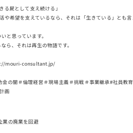
生きる屍として支え続ける」
生活や希望を支えているなら、それは「生きている」とも言
いいと思っています。
るなら、それは再生の物語です。
ri-consultant.jp/
助金の闇＃倫理経営＃現場主義＃挑戦＃事業継承#社員教育#
業計画
企業の廃業を回避