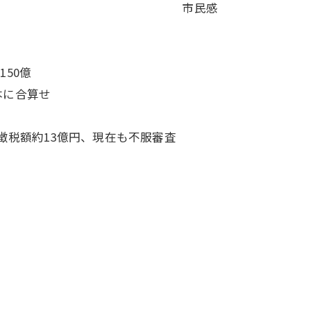
噂は残る 市民感
0億
算せ
3億円、現在も不服審査