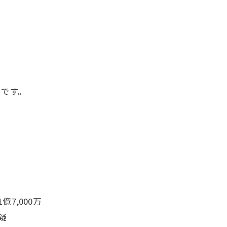
スです。
000万
疑