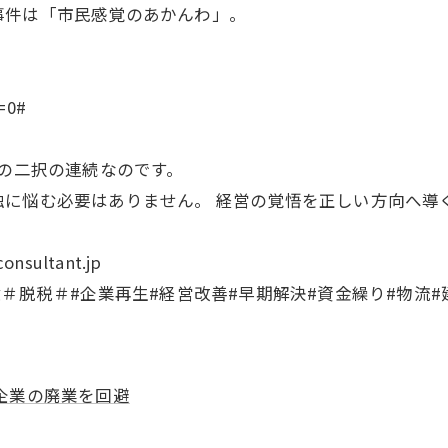
民感覚のあかんわ」。 味
p=0#
この二択の連続なのです。
独に悩む必要はありません。 経営の覚悟を正しい方向へ導
sultant.jp
＃脱税＃#企業再生#経営改善#早期解決#資金繰り#物流#
企業の廃業を回避