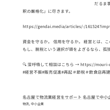
だるま事件は「市
釈の厳格化」に尽きます。
https://gendai.media/articles/-/161524?im
資金を守るか。 信用を守るか。 経営とは、
もし、脱税という選択が頭をよぎるなら、孤
🔍 深呼吸して相談はこちら → https://mouri-con
#経営不振#販売促進#再起＃節税＃飲食店再建
名古屋で物流業経営をサポート
名古屋で中小
物流
中小企業