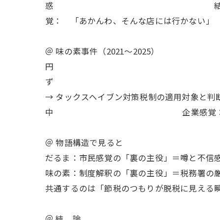
惑 結 末： 追
覚： 「あかんわ、そんな店には行かない」
＠ 味の素事件（2021
円 手 法： タ
ず
→ タックスヘイブン対策税制の
中 企業感覚： 「節税の
＠ 物語構造で見ると
だるま：市民感覚の「裏の主役」＝噂と不信
味の素：制度解釈の「裏の主役」＝税務署の
共通するのは「節税のつもりが脱税に見える
＠ 結 論