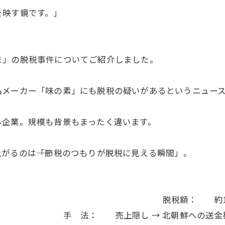
を映す鏡です。」
ま」の脱税事件についてご紹介しました。
品メーカー「味の素」にも脱税の疑いがあるというニュー
ル企業。規模も背景もまったく違います。
がるのは――「節税のつもりが脱税に見える瞬間」。
2005） 脱税額： 約1億7,
隠し → 北朝鮮への送金