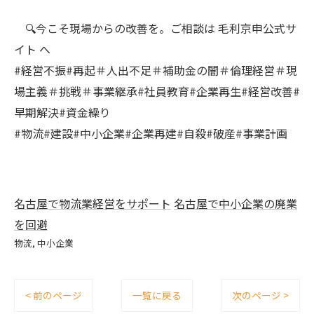
🔍今こそ現場からの改善を。ご相談は 毛利京申公式サ
イト へ
#経営不振#再起＃人出不足＃補助金の闇＃倫理経営＃現
場主義＃挑戦＃事業継承#社員教育#企業再生#経営改善#
早期解決#資金繰り
#物流#建設#中小企業#企業再建#自殺#破産#事業計画
名古屋で物流業経営をサポート
名古屋で中小企業の廃業
を回避
物流
中小企業
< 前のページ
一覧に戻る
次のページ >