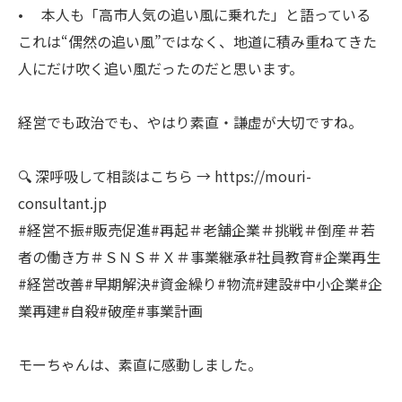
• 本人も「高市人気の追い風に乗れた」と語っている
これは“偶然の追い風”ではなく、地道に積み重ねてきた
人にだけ吹く追い風だったのだと思います。
経営でも政治でも、やはり素直・謙虚が大切ですね。
🔍 深呼吸して相談はこちら → https://mouri-
consultant.jp
#経営不振#販売促進#再起＃老舗企業＃挑戦＃倒産＃若
者の働き方＃ＳＮＳ＃Ｘ＃事業継承#社員教育#企業再生
#経営改善#早期解決#資金繰り#物流#建設#中小企業#企
業再建#自殺#破産#事業計画
モーちゃんは、素直に感動しました。