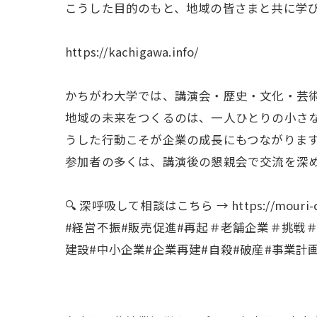
こうした目的のもと、地域の皆さまと共に学び
https://kachigawa.info/
かちがわ大学では、講演会・歴史・文化・芸術
地域の未来をつくるのは、一人ひとりの小さな
うした行動こそが企業の成長にもつながりま
参加者の多くは、講演後の懇親会で交流を深め
🔍 深呼吸して相談はこちら → https://mouri-con
#経営不振#販売促進#再起＃老舗企業＃挑戦
建設#中小企業#企業再建#自殺#破産#事業計