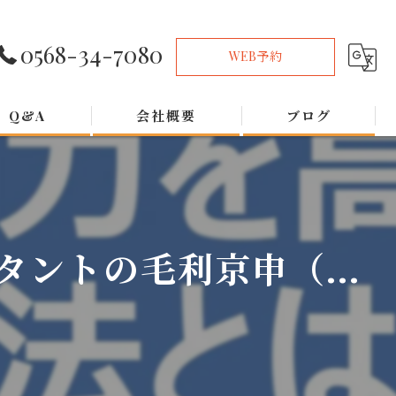
0568-34-7080
WEB予約
Q&A
会社概要
ブログ
ントの毛利京申（...