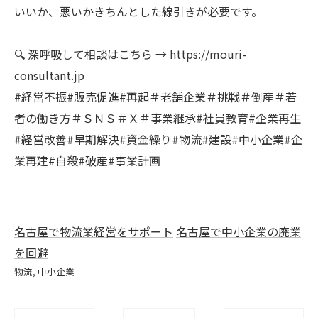
いいか、悪いかきちんとした線引きが必要です。
🔍 深呼吸して相談はこちら → https://mouri-
consultant.jp
#経営不振#販売促進#再起＃老舗企業＃挑戦＃倒産＃若
者の働き方＃ＳＮＳ＃Ｘ＃事業継承#社員教育#企業再生
#経営改善#早期解決#資金繰り#物流#建設#中小企業#企
業再建#自殺#破産#事業計画
名古屋で物流業経営をサポート
名古屋で中小企業の廃業
を回避
物流
中小企業