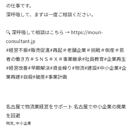
の仕事です。
深呼吸して、まずは一度ご相談ください。
🔍 深呼吸して相談はこちら → https://mouri-
consultant.jp
#経営不振#販売促進#再起＃老舗企業＃挑戦＃倒産＃若
者の働き方＃ＳＮＳ＃Ｘ＃事業継承#社員教育#企業再生
#経営改善#早期解決#資金繰り#物流#建設#中小企業#企
業再建#自殺#破産#事業計画
名古屋で物流業経営をサポート
名古屋で中小企業の廃業
を回避
物流
中小企業