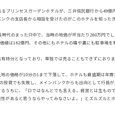
あるプリンセスガーデンホテルが、三井信託銀行から49億
バンクの支店長から相談を受けたのがこのホテルを知った
長時代のまった只中で、当時の地価が坪当たり260万円でし
地の価値は162億円、その他にもホテルの隣や裏にも駐車場を
共有持分となっており、単独では売ることもできずにおり
地の価格が10分の1まで下落して、ホテルも最盛期は年商
地の投資でも失敗し、メインバンクからも出向として行員が
するうちに、「口ではなんとでも言える。経営とは生もの
能性があると思うならやってみなさいよ。」とズルズルと