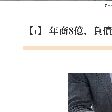
名古
【1】 年商8億、負