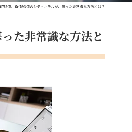
 年商8億、負債93億のシティホテルが、蘇った非常識な方法とは？
、蘇った非常識な方法と