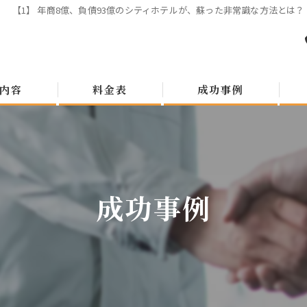
【1】 年商8億、負債93億のシティホテルが、蘇った非常識な方法とは？ 
内容
料金表
成功事例
成功事例