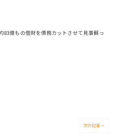
約83億もの借財を債務カットさせて見事蘇っ
次の記事 >