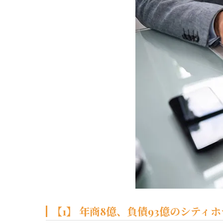
【1】 年商8億、負債93億のシテ