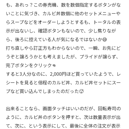
も、あれっ？この券売機、数を数個指定するボタンがな
いことに気づき、カルビ丼数個に他のセットメニューや
らスープなどをオーダーしようとするも、トータルの表
示が出ないし、確認ボタンもないので、少し焦りなが
ら、後ろに控えている人が気になるではないか😅
打ち直しやら訂正方もわからないので、一瞬、お先にど
うぞと譲ろうかとも考えましたが、プライドが譲らず、
完了ボタンをクリック👊
すると3人分なのに、2,000円ほど買っていたようで、レ
シートを見ると倍程のカルビ丼、カルビ丼セットにスー
プなど買い込んでしまったのだった🥵
出来ることなら、画面タッチはいいのだが、回転寿司の
ように、カルビ丼のボタンを押すと、次は数量表示が出
て、次に、という表示にして、最後に全体の注文が表示