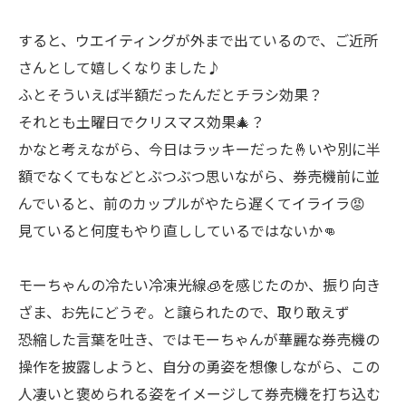
すると、ウエイティングが外まで出ているので、ご近所
さんとして嬉しくなりました♪
ふとそういえば半額だったんだとチラシ効果？
それとも土曜日でクリスマス効果🎄？
かなと考えながら、今日はラッキーだった🤞いや別に半
額でなくてもなどとぶつぶつ思いながら、券売機前に並
んでいると、前のカップルがやたら遅くてイライラ😡
見ていると何度もやり直ししているではないか👊
モーちゃんの冷たい冷凍光線🧊を感じたのか、振り向き
ざま、お先にどうぞ。と譲られたので、取り敢えず
恐縮した言葉を吐き、ではモーちゃんが華麗な券売機の
操作を披露しようと、自分の勇姿を想像しながら、この
人凄いと褒められる姿をイメージして券売機を打ち込む