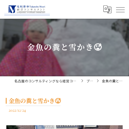
金魚の糞と雪かき🥵
名古屋のコンサルティングなら経営コンサルタント毛利京申
ブログ
金魚の糞と雪かき🥵
金魚の糞と雪かき🥵
2022/12/24