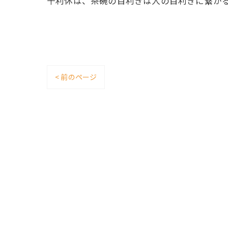
千利休は、茶碗の目利きは人の目利きに繋がる
< 前のページ