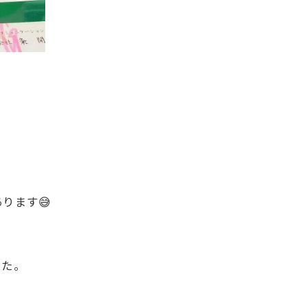
ります😅
した。