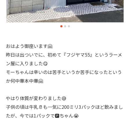
おはよう御座います🤗
昨日は出ついでに、初めて『フジヤマ55』というラーメ
ン屋に入りました😋
モーちゃんは辛いのは苦手というか苦手になったという
か何中華本中華🤗
やはり体質が変わりました😅
子供の頃は牛乳🥛も一気に200ミリ3パックほど飲みまし
たが、今では1パックで🅿️ちゃん😭