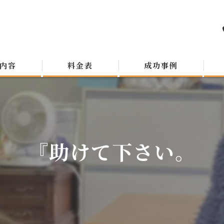
内容
料金表
成功事例
『助けて下さい。