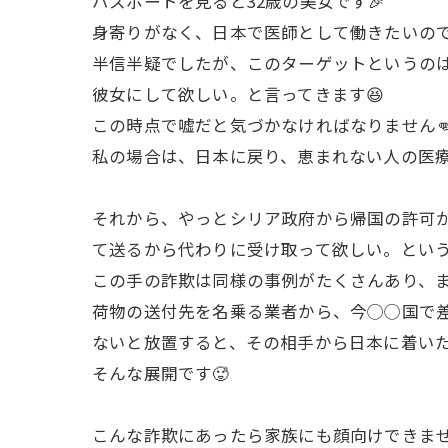
パスポートを見ると32歳の美女です🎉
身寄りがなく、日本で医師として働きたいの
半信半疑でしたが、このターゲットというの
彼女にして欲しい。と言ってきます😆
この時点で嘘だと気づかなければなりません
私の場合は、日本に戻り、恵まれない人の医
それから、やっとシリア政府から帰国の許可が
て送るから代わりに受け取って欲しい。とい
この手の詐欺は同様の事例がたくさんあり、ま
荷物の送付先を名乗る業者から、今◯◯国で差
ないと放置すると、その相手から日本に着いたら
そんな展開です🥵
こんな詐欺にあったら家族にも顔向けできませ