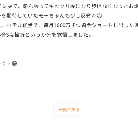
イレ🚽で、踏ん張ってギックリ腰になり歩けなくなったお
を期待していたモーちゃんも少し反省🤏😅
し、ホテル経営で、毎月1000万ずつ資金ショートし出し
合3度挫折というか死を覚悟しました。
です😀
一覧に戻る