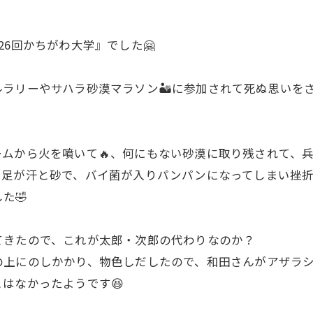
6回かちがわ大学』でした🤗
ラリーやサハラ砂漠マラソン🏜に参加されて死ぬ思いを
ムから火を噴いて🔥、何にもない砂漠に取り残されて、
、足が汗と砂で、バイ菌が入りパンパンになってしまい挫
た🤣
出てきたので、これが太郎・次郎の代わりなのか？
その上にのしかかり、物色しだしたので、和田さんがアザラ
はなかったようです😆