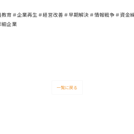
員教育＃企業再生＃経営改善＃早期解決＃情報戦争＃資金
零細企業
一覧に戻る