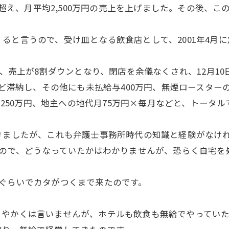
人を超え、月平均2,500万円の売上を上げました。その後、
と言うので、受け皿となる飲食店として、2001年4月に定借
て、売上が8割ダウンとなり、閉店を余儀なくされ、12月1
ほど滞納し、その他にも未払給与400万円、無煙ロースター
得税250万円、地主への地代月75万円×毎月などと、トータ
きましたが、これも弁護士事務所時代の知識と経験がなけ
たので、どうなっていたかはわかりませんが、恐らく自宅
ぐらいでカタがつくまで来たのです。
とやかくは言いませんが、ホテルも飲食も無給でやっていた