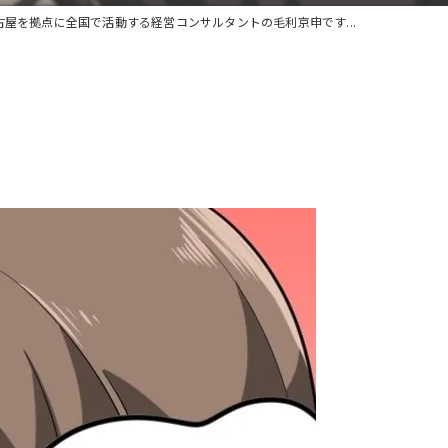
古屋を拠点に全国で活動する経営コンサルタントの毛利京申です...