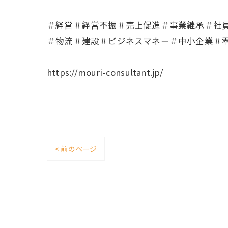
＃経営＃経営不振＃売上促進＃事業継承＃社
＃物流＃建設＃ビジネスマネー＃中小企業＃
https://mouri-consultant.jp/
< 前のページ