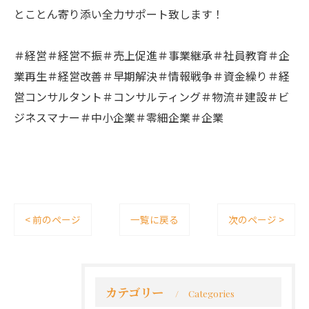
とことん寄り添い全力サポート致します！
＃経営＃経営不振＃売上促進＃事業継承＃社員教育＃企
業再生＃経営改善＃早期解決＃情報戦争＃資金繰り＃経
営コンサルタント＃コンサルティング＃物流＃建設＃ビ
ジネスマナー＃中小企業＃零細企業＃企業
< 前のページ
一覧に戻る
次のページ >
カテゴリー
Categories