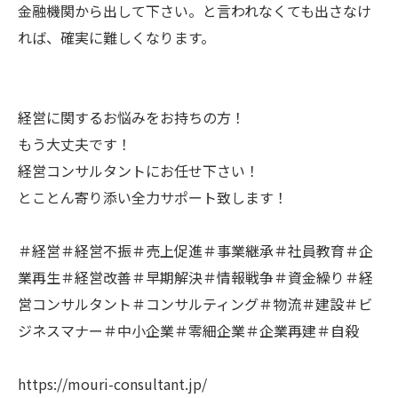
金融機関から出して下さい。と言われなくても出さなけ
れば、確実に難しくなります。
経営に関するお悩みをお持ちの方！
もう大丈夫です！
経営コンサルタントにお任せ下さい！
とことん寄り添い全力サポート致します！
＃経営＃経営不振＃売上促進＃事業継承＃社員教育＃企
業再生＃経営改善＃早期解決＃情報戦争＃資金繰り＃経
営コンサルタント＃コンサルティング＃物流＃建設＃ビ
ジネスマナー＃中小企業＃零細企業＃企業再建＃自殺
https://mouri-consultant.jp/