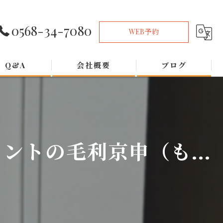
0568-34-7080
WEB予約
Q&A
会社概要
ブログ
トの毛利京申（も...