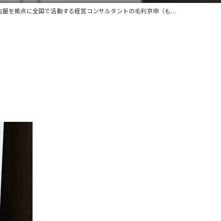
古屋を拠点に全国で活動する経営コンサルタントの毛利京申（も...