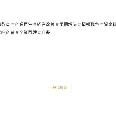
員教育＃企業再生＃経営改善＃早期解決＃情報戦争＃資金
零細企業＃企業再建＃自殺
一覧に戻る