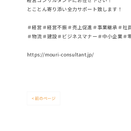
経営コンサルタントにお任せ下さい！
とことん寄り添い全力サポート致します！
＃経営＃経営不振＃売上促進＃事業継承＃社
＃物流＃建設＃ビジネスマナー＃中小企業＃
https://mouri-consultant.jp/
< 前のページ