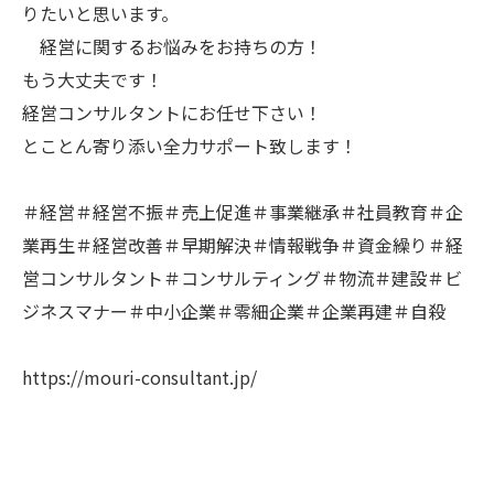
りたいと思います。
経営に関するお悩みをお持ちの方！
もう大丈夫です！
経営コンサルタントにお任せ下さい！
とことん寄り添い全力サポート致します！
＃経営＃経営不振＃売上促進＃事業継承＃社員教育＃企
業再生＃経営改善＃早期解決＃情報戦争＃資金繰り＃経
営コンサルタント＃コンサルティング＃物流＃建設＃ビ
ジネスマナー＃中小企業＃零細企業＃企業再建＃自殺
https://mouri-consultant.jp/