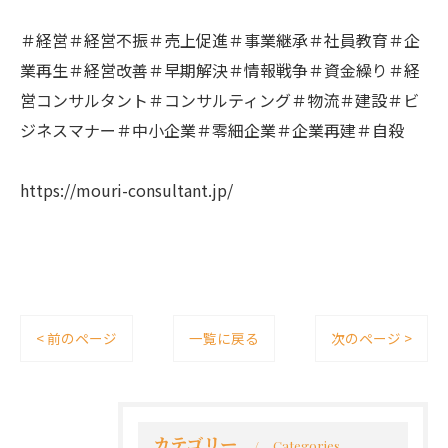
＃経営＃経営不振＃売上促進＃事業継承＃社員教育＃企
業再生＃経営改善＃早期解決＃情報戦争＃資金繰り＃経
営コンサルタント＃コンサルティング＃物流＃建設＃ビ
ジネスマナー＃中小企業＃零細企業＃企業再建＃自殺
https://mouri-consultant.jp/
< 前のページ
一覧に戻る
次のページ >
カテゴリー
Categories