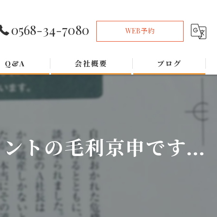
0568-34-7080
WEB予約
Q&A
会社概要
ブログ
トの毛利京申です...