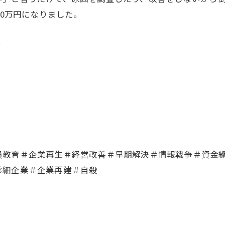
00万円になりました。
？
員教育＃企業再生＃経営改善＃早期解決＃情報戦争＃資金
零細企業＃企業再建＃自殺