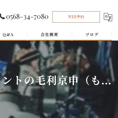
0568-34-7080
WEB予約
Q&A
会社概要
ブログ
トの毛利京申（も...