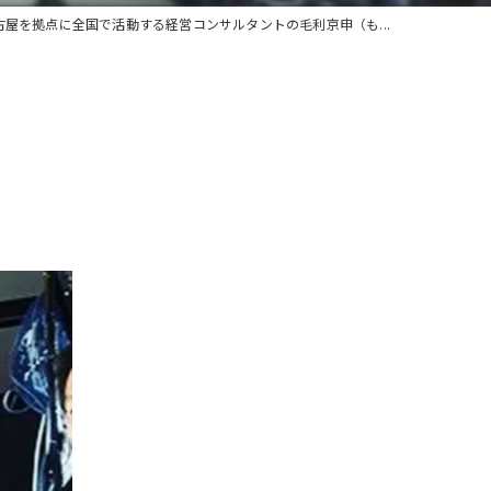
古屋を拠点に全国で活動する経営コンサルタントの毛利京申（も...