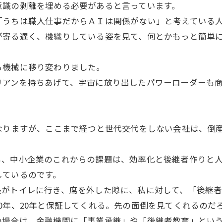
意識の剥離を埋める必要があると言っています。
「うちは職人仕事だからＡＩは関係がない」と考えている
が寄る遅く、機織りしている姿を見て、何とかもっと簡単
ら機械に移り変わりました。
アンを持ちあげて、宇宙に放り出したパワーローダーも商
なりますが、ここまで経つと世代交代をしない会社は、倒
も、中小企業のこれからの課題は、効率化と後継者作りと
しているのです。
長がトイレに行き、席を外した隙に、私に対して、「後継
0年、20年と保証してくれる。先の面倒を見てくれるのだ
の場合は、金融機関に「事業承継」や「後継者教育」とい