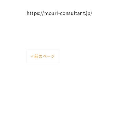
https://mouri-consultant.jp/
< 前のページ