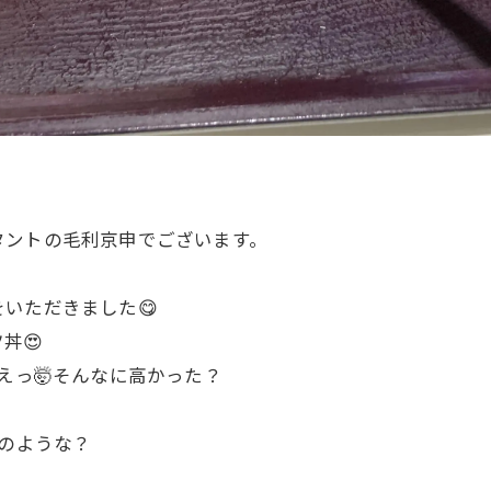
タントの毛利京申でございます。
いただきました😋
丼😍
えっ🤯そんなに高かった？
後のような？