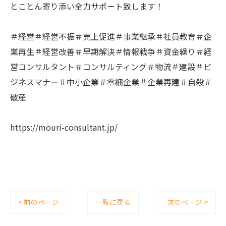
とことん寄り添い全力サポート致します！
＃経営＃経営不振＃売上促進＃事業継承＃社員教育＃企
業再生＃経営改善＃早期解決＃情報戦争＃資金繰り＃経
営コンサルタント＃コンサルティング＃物流＃建設＃ビ
ジネスマナー＃中小企業＃零細企業＃企業再建＃自殺＃
破産
https://mouri-consultant.jp/
< 前のページ
一覧に戻る
次のページ >