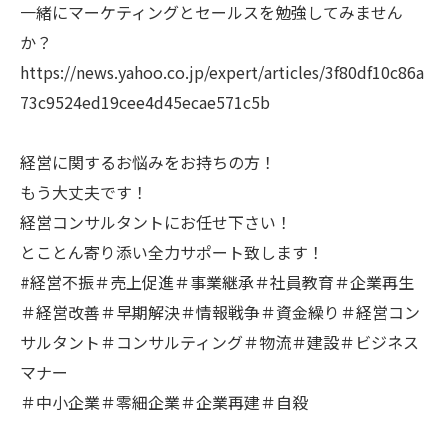
一緒にマーケティングとセールスを勉強してみません
か？
https://news.yahoo.co.jp/expert/articles/3f80df10c86a
73c9524ed19cee4d45ecae571c5b
経営に関するお悩みをお持ちの方！
もう大丈夫です！
経営コンサルタントにお任せ下さい！
とことん寄り添い全力サポート致します！
#経営不振＃売上促進＃事業継承＃社員教育＃企業再生
＃経営改善＃早期解決＃情報戦争＃資金繰り＃経営コン
サルタント＃コンサルティング＃物流＃建設＃ビジネス
マナー
＃中小企業＃零細企業＃企業再建＃自殺