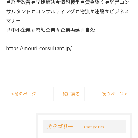
＃経営改善＃早期解決＃情報戦争＃資金繰り＃経営コン
サルタント＃コンサルティング＃物流＃建設＃ビジネス
マナー
＃中小企業＃零細企業＃企業再建＃自殺
https://mouri-consultant.jp/
< 前のページ
一覧に戻る
次のページ >
カテゴリー
Categories