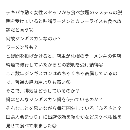
テキパキ動く女性スタッフから食べ放題のシステムの説
明を受けていると味噌ラーメンとカレーライスも食べ放
題だと言う🤣
何故ジンギスカンなのか？
ラーメン🍜も？
と疑問を投げかけると、店主が札幌のラーメン🍜の名店
純連で修行していたからとの説明を受け納得🤗
ここ数年ジンギスカンはめちゃくちゃ高騰しているの
で、普通の焼肉屋よりも高い😡
そこで、排気はどうしているのか？
鍋はどんなジンギスカン鍋を使っているのか？
そんなことを思いながら毎年開催している「ふるさと全
国県人会まつり」に出店依頼を頼むかなどスケベ根性を
見せて食べて来ました😋