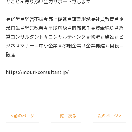
とことん寄り添い全力サポート致します！
＃経営＃経営不振＃売上促進＃事業継承＃社員教育＃企
業再生＃経営改善＃早期解決＃情報戦争＃資金繰り＃経
営コンサルタント＃コンサルティング＃物流＃建設＃ビ
ジネスマナー＃中小企業＃零細企業＃企業再建＃自殺＃
破産
https://mouri-consultant.jp/
< 前のページ
一覧に戻る
次のページ >