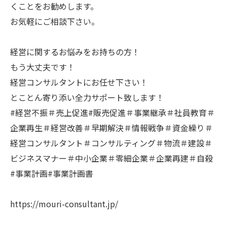
くことをお勧めします。
お気軽にご相談下さい。
経営に関するお悩みをお持ちの方！
もう大丈夫です！
経営コンサルタントにお任せ下さい！
とことん寄り添い全力サポート致します！
#経営不振＃売上促進#販売促進＃事業継承＃社員教育＃
企業再生＃経営改善＃早期解決＃情報戦争＃資金繰り＃
経営コンサルタント＃コンサルティング＃物流＃建設＃
ビジネスマナー＃中小企業＃零細企業＃企業再建＃自殺
#事業計画#事業計画書
https://mouri-consultant.jp/