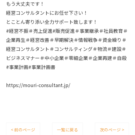
もう大丈夫です！
経営コンサルタントにお任せ下さい！
とことん寄り添い全力サポート致します！
#経営不振＃売上促進#販売促進＃事業継承＃社員教育＃
企業再生＃経営改善＃早期解決＃情報戦争＃資金繰り＃
経営コンサルタント＃コンサルティング＃物流＃建設＃
ビジネスマナー＃中小企業＃零細企業＃企業再建＃自殺
#事業計画#事業計画書
https://mouri-consultant.jp/
< 前のページ
一覧に戻る
次のページ >