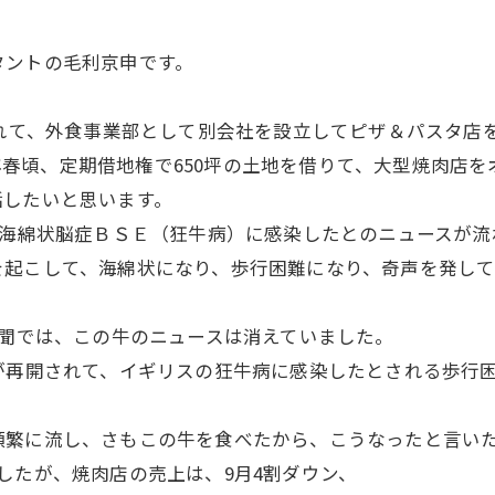
』
タントの毛利京申です。
されて、外食事業部として別会社を設立してピザ＆パスタ店
01年春頃、定期借地権で650坪の土地を借りて、大型焼肉店
話したいと思います。
牛海綿状脳症ＢＳＥ（狂牛病）に感染したとのニュースが流れ
を起こして、海綿状になり、歩行困難になり、奇声を発し
新聞では、この牛のニュースは消えていました。
が再開されて、イギリスの狂牛病に感染したとされる歩行
頻繁に流し、さもこの牛を食べたから、こうなったと言い
したが、焼肉店の売上は、9月4割ダウン、