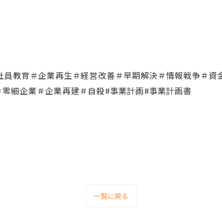
＃社員教育＃企業再生＃経営改善＃早期解決＃情報戦争＃資
零細企業＃企業再建＃自殺#事業計画#事業計画書
一覧に戻る