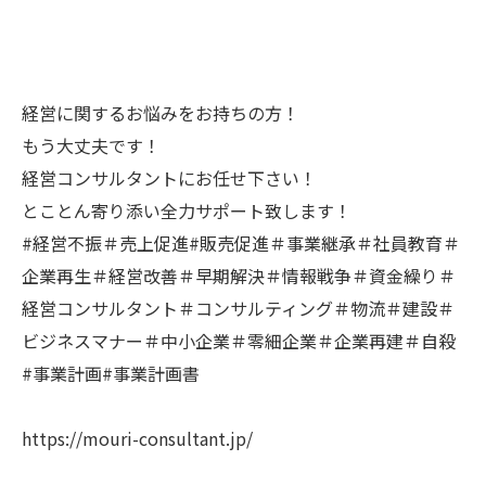
経営に関するお悩みをお持ちの方！
もう大丈夫です！
経営コンサルタントにお任せ下さい！
とことん寄り添い全力サポート致します！
#経営不振＃売上促進#販売促進＃事業継承＃社員教育＃
企業再生＃経営改善＃早期解決＃情報戦争＃資金繰り＃
経営コンサルタント＃コンサルティング＃物流＃建設＃
ビジネスマナー＃中小企業＃零細企業＃企業再建＃自殺
#事業計画#事業計画書
https://mouri-consultant.jp/