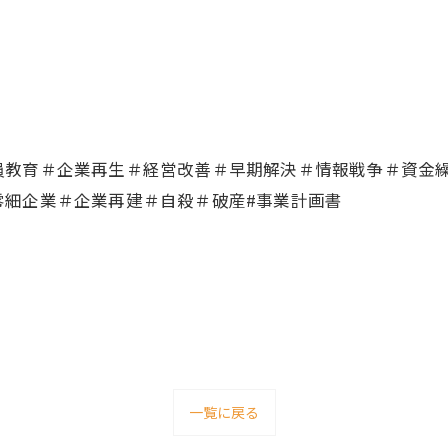
員教育＃企業再生＃経営改善＃早期解決＃情報戦争＃資金
零細企業＃企業再建＃自殺＃破産#事業計画書
一覧に戻る