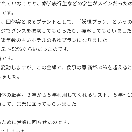
されていなことと、修学旅行生などの学生がメインだった
０です。
き、団体客と取るプラントとして、『妖怪プラン』という
ージでダンスを披露してもらったり、接客してもらいました
、築年数の古いホテルの名物プランになりました。
51～52％ぐらいだったのです。
筈です。
節により変動しますが、この金額で、食事の原価が50％を超え
しました。
体の顧客。３年から５年利用してくれるリスト、５年～1
類して、営業に回ってもらいました。
るために営業に回らせたのです。
ってしまった。