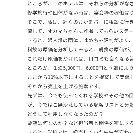
ところが、このホテルは、それらの分析がな
修学旅行や団体がない時は、宴会場の稼働は
そこで、私は、近くのおかまバーに相談に行
流して、オカマちゃんに登場してもらいステ
すると、婦人部の団体にはめちゃ評判がよく
料飲の原価を分析してみると、朝食の原価が、
これだけ原価をかければ、口コミも良くなる
ところが、１泊5,000円、6,000円と季
ここから30％以下にすることを提案して実践
それから売上を上げる施索です。
先ずは、今でも使ってくれる学校やその他の団
が、今ではご無沙汰している顧客リストと分
どうして利用しなくなったのか？
要望は何なのか？など担当者と関係を密にす
すると、学校では、担当していた先生が変わ