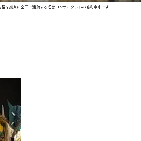
古屋を拠点に全国で活動する経営コンサルタントの毛利京申です...