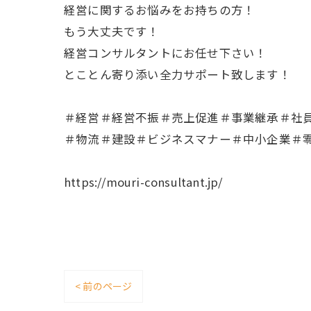
経営に関するお悩みをお持ちの方！
もう大丈夫です！
経営コンサルタントにお任せ下さい！
とことん寄り添い全力サポート致します！
＃経営＃経営不振＃売上促進＃事業継承＃社
＃物流＃建設＃ビジネスマナー＃中小企業＃
https://mouri-consultant.jp/
< 前のページ