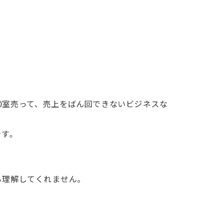
50室売って、売上をばん回できないビジネスな
です。
も理解してくれません。