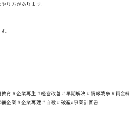
はやり方があります。
です。
員教育＃企業再生＃経営改善＃早期解決＃情報戦争＃資金
零細企業＃企業再建＃自殺＃破産#事業計画書