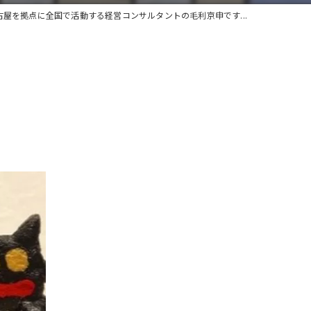
古屋を拠点に全国で活動する経営コンサルタントの毛利京申です...