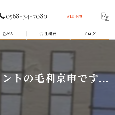
0568-34-7080
WEB予約
Q&A
会社概要
ブログ
トの毛利京申です...