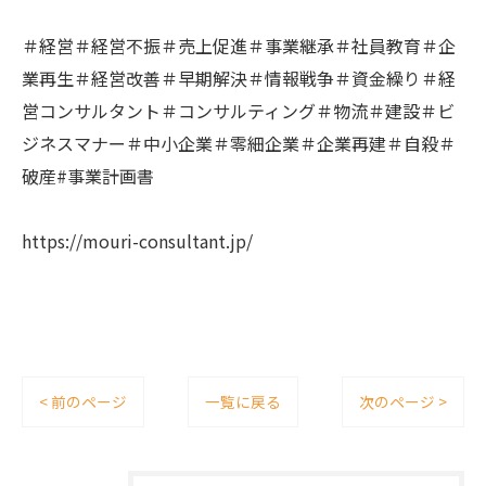
＃経営＃経営不振＃売上促進＃事業継承＃社員教育＃企
業再生＃経営改善＃早期解決＃情報戦争＃資金繰り＃経
営コンサルタント＃コンサルティング＃物流＃建設＃ビ
ジネスマナー＃中小企業＃零細企業＃企業再建＃自殺＃
破産#事業計画書
https://mouri-consultant.jp/
< 前のページ
一覧に戻る
次のページ >