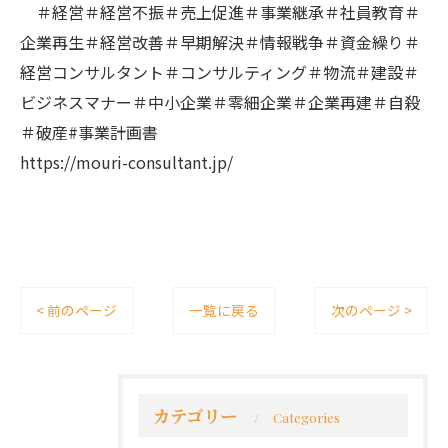
＃経営＃経営不振＃売上促進＃事業継承＃社員教育＃
企業再生＃経営改善＃早期解決＃情報戦争＃資金繰り＃
経営コンサルタント＃コンサルティング＃物流＃建設＃
ビジネスマナー＃中小企業＃零細企業＃企業再建＃自殺
＃破産#事業計画書
https://mouri-consultant.jp/
< 前のページ
一覧に戻る
次のページ >
カテゴリー
Categories