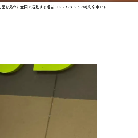
古屋を拠点に全国で活動する経営コンサルタントの毛利京申です...