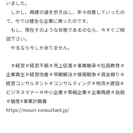
いました。
しかし、再建の道を歩き出し、年々改善していったの
で、今では健全な企業に戻ったのです。
もし、現在そのような状態であるのなら、今すぐご相
談下さい。
やるなら今しかありません。
＃経営＃経営不振＃売上促進＃事業継承＃社員教育＃
企業再生＃経営改善＃早期解決＃情報戦争＃資金繰り＃
経営コンサルタント＃コンサルティング＃物流＃建設＃
ビジネスマナー＃中小企業＃零細企業＃企業再建＃自殺
＃破産#事業計画書
https://mouri-consultant.jp/